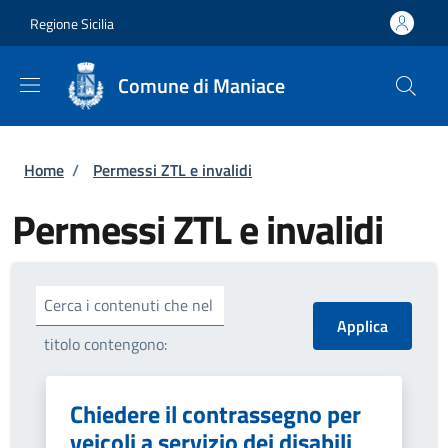
Salta al contenuto principale
Skip to footer content
Regione Sicilia
Comune di Maniace
Briciole di pane
Home
/
Permessi ZTL e invalidi
Permessi ZTL e invalidi
Cerca i contenuti che nel
titolo contengono:
Chiedere il contrassegno per
veicoli a servizio dei disabili