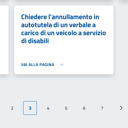
Chiedere l'annullamento in
autotutela di un verbale a
carico di un veicolo a servizio
di disabili
VAI ALLA PAGINA
2
3
4
5
6
7
edente
gina
Pagina
Pagina attuale
Pagina
Pagina
Pagina
Pagina
Pag