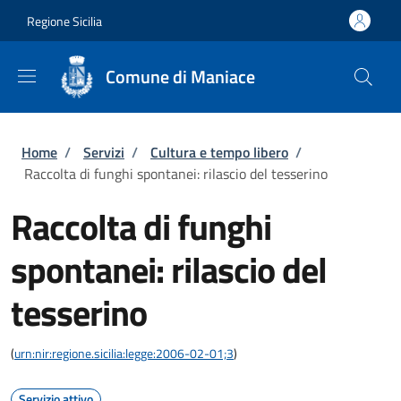
Salta al contenuto principale
Skip to footer content
Regione Sicilia
Comune di Maniace
Briciole di pane
Home
/
Servizi
/
Cultura e tempo libero
/
Raccolta di funghi spontanei: rilascio del tesserino
Raccolta di funghi
spontanei: rilascio del
tesserino
(
urn:nir:regione.sicilia:legge:2006-02-01;3
)
Servizio attivo