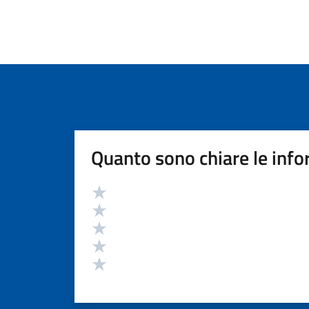
Quanto sono chiare le info
Valutazione
Valuta 5 stelle su 5
Valuta 4 stelle su 5
Valuta 3 stelle su 5
Valuta 2 stelle su 5
Valuta 1 stelle su 5