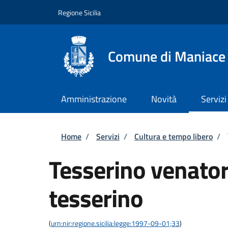
Salta al contenuto principale
Skip to footer content
Regione Sicilia
Comune di Maniace
Amministrazione
Novità
Servizi
Briciole di pane
Home
/
Servizi
/
Cultura e tempo libero
/
Tesserino venatori
tesserino
(
urn:nir:regione.sicilia:legge:1997-09-01;33
)