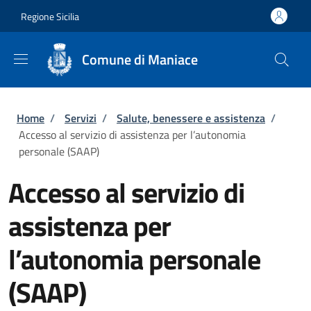
Salta al contenuto principale
Skip to footer content
Regione Sicilia
Comune di Maniace
Briciole di pane
Home
/
Servizi
/
Salute, benessere e assistenza
/
Accesso al servizio di assistenza per l’autonomia
personale (SAAP)
Accesso al servizio di
assistenza per
l’autonomia personale
(SAAP)