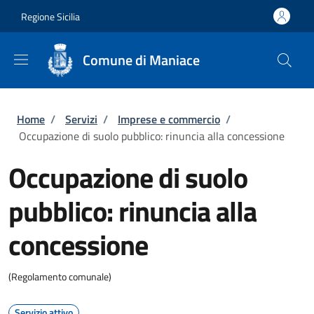
Salta al contenuto principale
Skip to footer content
Regione Sicilia
Comune di Maniace
Briciole di pane
Home
/
Servizi
/
Imprese e commercio
/
Occupazione di suolo pubblico: rinuncia alla concessione
Occupazione di suolo
pubblico: rinuncia alla
concessione
(Regolamento comunale)
Servizio attivo