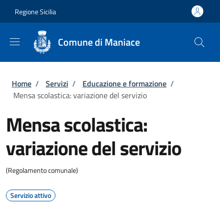
Salta al contenuto principale
Skip to footer content
Regione Sicilia
Comune di Maniace
Briciole di pane
Home
/
Servizi
/
Educazione e formazione
/
Mensa scolastica: variazione del servizio
Mensa scolastica:
variazione del servizio
(Regolamento comunale)
Servizio attivo