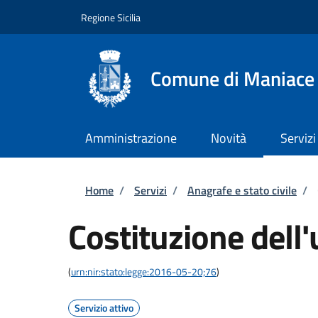
Salta al contenuto principale
Skip to footer content
Regione Sicilia
Comune di Maniace
Amministrazione
Novità
Servizi
Briciole di pane
Home
/
Servizi
/
Anagrafe e stato civile
/
Costituzione dell'
(
urn:nir:stato:legge:2016-05-20;76
)
Servizio attivo