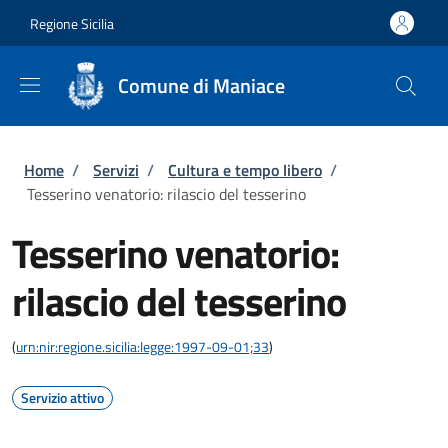
Salta al contenuto principale
Skip to footer content
Regione Sicilia
Comune di Maniace
Briciole di pane
Home
/
Servizi
/
Cultura e tempo libero
/
Tesserino venatorio: rilascio del tesserino
Tesserino venatorio:
rilascio del tesserino
(
urn:nir:regione.sicilia:legge:1997-09-01;33
)
Servizio attivo